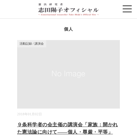
個人
活動記録
/
講演会
2018年01月02日
９条科学者の会主催の講演会「家族：開かれ
た憲法論に向けて――個人・尊厳・平等」