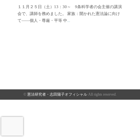
１１月２５日（土）13：30～ 9条科学者の会主催の講演
会で、講師を務めました。 家族：開かれた憲法論に向け
て――個人・尊厳・平等 中
...
©
憲法研究者・志田陽子オフィシャル
All rights reserved.