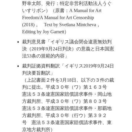
野幸太郎、発行：特定非営利活動法人うぐ
いすリボン）（原書：A Manual for Art
Freedom/A Manual for Art Censorship
(2018)， Text by Svetlana Mintcheva，
Editing by Joy Garnett）
裁判意見書「イギリス議会閉会違憲無効判
決（2019年9月24日判決）の意義と日本国憲
法53条の規範的内容」
裁判証拠資料翻訳「イギリス2019年9月24日
判決要旨翻訳」
（上記書面２件を3月18日、以下の３件の裁
判に提出。平成３０年（ワ）第１６３号
憲法５３条違憲国家賠償請求事件・岡山地
方裁判所、平成３０年（ワ）第８０３号
憲法５３条違憲国家賠償請求事件・那覇地
方裁判所、平成３０年（行ウ）第３９２
号 憲法５３条違憲国家賠償請求事件、東
京地方裁判所）