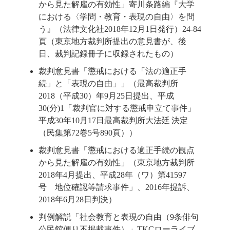
から見た解雇の有効性」寄川条路編『大学
における〈学問・教育・表現の自由〉を問
う』（法律文化社2018年12月1日発行）24-84
頁（東京地方裁判所提出の意見書が、後
日、裁判記録冊子に収録されたもの）
裁判意見書「懲戒における「法の適正手
続」と「表現の自由」」（最高裁判所
2018（平成30）年9月25日提出、平成
30(分)1「裁判官に対する懲戒申立て事件」
平成30年10月17日最高裁判所大法廷 決定
（民集第72巻5号890頁））
裁判意見書「懲戒における適正手続の観点
から見た解雇の有効性」（東京地方裁判所
2018年4月提出、平成28年（ワ）第41597
号 地位確認等請求事件」、2016年提訴、
2018年6月28日判決）
判例解説「社会教育と表現の自由（9条俳句
公民館便り不掲載事件）」TKCローライブ