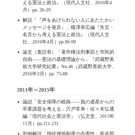
える憲法と政治』（現代人文社、2016年4
月）pp. 26-29
解説「『声をあげられない人にあたたかい
メッセージを発言』」榎澤幸広編『失言・
名言から考える憲法と政治』（現代人文
社、2016年4月）pp.96-99
論文（査読有）「著作権法刑事罰と市民的
自由――憲法の基礎理論から」『武蔵野美
術大学研究紀要』No.46（武蔵野美術大学、
2016年3月）pp. 75-88
2011年～2015年
論説「安全保障の岐路――負の遺産からの
卒業課題を考える」宍戸常寿・佐々木弘通
編『現代社会と憲法学』（弘文堂、2015年
11月）pp.211-231
判例解説「指紋押捺制度の合憲性」長谷部