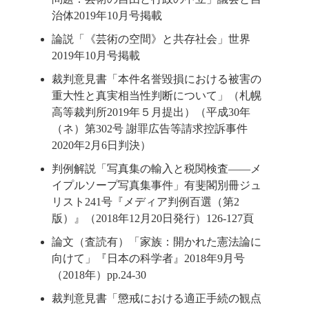
治体2019年10月号掲載
論説「《芸術の空間》と共存社会」世界
2019年10月号掲載
裁判意見書「本件名誉毀損における被害の
重大性と真実相当性判断について」（札幌
高等裁判所2019年５月提出）（平成30年
（ネ）第302号 謝罪広告等請求控訴事件
2020年2月6日判決）
判例解説「写真集の輸入と税関検査――メ
イプルソープ写真集事件」有斐閣別冊ジュ
リスト241号『メディア判例百選（第2
版）』（2018年12月20日発行）126-127頁
論文（査読有）「家族：開かれた憲法論に
向けて」『日本の科学者』2018年9月号
（2018年）pp.24-30
裁判意見書「懲戒における適正手続の観点