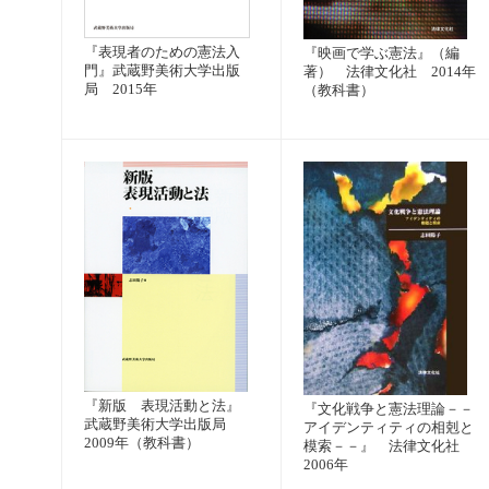
『表現者のための憲法入
『映画で学ぶ憲法』（編
門』武蔵野美術大学出版
著） 法律文化社 2014年
局 2015年
（教科書）
『新版 表現活動と法』
『文化戦争と憲法理論－－
武蔵野美術大学出版局
アイデンティティの相剋と
2009年（教科書）
模索－－』 法律文化社
2006年