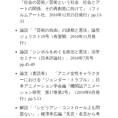
『社会の芸術／芸術という社会 社会とア
ートの関係、その再創造に向けて』（フィ
ルムアート社、2016年12月25日発行）pp.13-
33
論説「『芸術の自由』の諸相と憲法」論究
ジュリスト19号（有斐閣、2016年11月発
行）
論説「シンボルをめぐる政治と憲法」法学
セミナー（日本評論社）、2016年7月号
pp.45-49
論文（査読有） 「アニメ女性キャラクタ
ーにおける『ジェンダー・トラブル』」日
本アニメーション学会編『機関誌アニメー
ション研究 第17巻第2号』（2016年6月発
行）pp.5-13
解説「『シビリアン・コントロール上も問
題ない』」榎澤幸広編『失言・名言から考