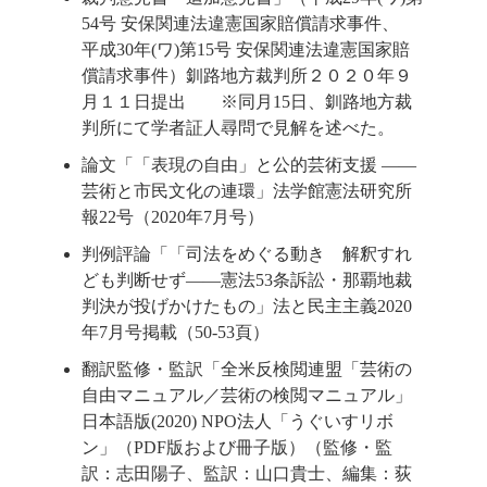
54号 安保関連法違憲国家賠償請求事件、
平成30年(ワ)第15号 安保関連法違憲国家賠
償請求事件）釧路地方裁判所２０２０年９
月１１日提出 ※同月15日、釧路地方裁
判所にて学者証人尋問で見解を述べた。
論文「「表現の自由」と公的芸術支援 ――
芸術と市民文化の連環」法学館憲法研究所
報22号（2020年7月号）
判例評論「「司法をめぐる動き 解釈すれ
ども判断せず――憲法53条訴訟・那覇地裁
判決が投げかけたもの」法と民主主義2020
年7月号掲載（50-53頁）
翻訳監修・監訳「全米反検閲連盟「芸術の
自由マニュアル／芸術の検閲マニュアル」
日本語版(2020) NPO法人「うぐいすリボ
ン」（PDF版および冊子版）（監修・監
訳：志田陽子、監訳：山口貴士、編集：荻