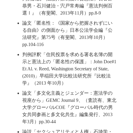
恭男・石川健治・宍戸常寿編『憲法判例百
選Ⅰ』（有斐閣、2013年11月）pp.8-9
論文「匿名性：《国家から把握されずにい
る自由》の側面から」日本公法学会編『公
法研究』第75号（有斐閣、2013年10月）
pp.104-116
判例評釈「住民投票を求める署名名簿の開
示と憲法上の「匿名性の保護」：John Doe#1
Et Al. v. Reed, Washington Secretary of State,
(2010)」早稲田大学比較法研究所『比較法
学』（2013 年10月）
論文「多文化主義とジェンダー：憲法学の
視座から」GEMC Journal 9、（査読有、東北
大学グローバルCOE『グローバル時代の男
女共同参画と多文化共生』編集発行、2013
年3月）pp.30-44
論説「セクシュアリティと人権」石埼学・