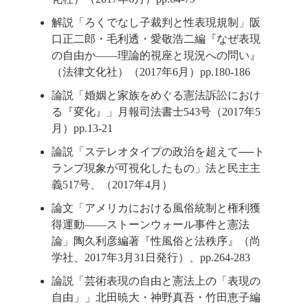
解説「ろくでなし子裁判と性表現規制」阪
口正二郎・毛利透・愛敬浩二編『なぜ表現
の自由か――理論的視座と現況への問い』
（法律文化社）（2017年6月）pp.180-186
論説「婚姻と家族をめぐる憲法訴訟におけ
る『変化』」月報司法書士543号（2017年5
月）pp.13-21
論説「ステレオタイプの政治を超えて──ト
ランプ現象が可視化したもの」法と民主主
義517号、（2017年4月）
論文「アメリカにおける風俗統制と権利獲
得運動――ストーンウォール事件と憲法
論」陶久利彦編著『性風俗と法秩序』（尚
学社、2017年3月31日発行）、pp.264-283
論説「芸術表現の自由と憲法上の「表現の
自由」」北田暁大・神野真吾・竹田恵子編