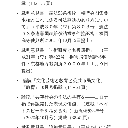
載（132-137頁）
裁判意見書「憲法53条後段・臨時会召集要
求権とこれに係る司法判断のあり方につい
て」（平成３０年（ワ）第８０３号 憲法
５３条違憲国家賠償請求事件控訴審・福岡
高等裁判所に2021年12月15日提出）
裁判意見書「学術研究と名誉毀損」 （平
成31年（ワ）第422号 損害賠償等請求事
件・京都地方裁判所２０２０年１１月９日
提出）
論説「文化芸術と教育と公共市民文化」
『教育』10月号掲載（14－21頁）
論説「共存社会の作法の共有を――コロナ
禍で再認識した表現の価値」（連載「ヘイ
トスピーチを考える6」）新聞研究828号
（2020年10月号）掲載（38-41頁）
裁判意見書「追加意見書」（平成29年(ワ)第