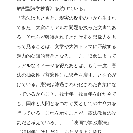
解説型法学教育》を続けている。
「憲法はもともと、現実の歴史の中から生まれ
てきた、大変にリアルな問題を扱った文書であ
る。それらが獲得されてきた歴史を想像力をも
って見ることは、文学や大河ドラマに匹敵する
魅力的な知的営為となる。一方、映像によって
リアルなイメージを得たあとは、もう一度、憲
法の抽象性（普遍性）に思考を戻すことを心が
けている。憲法は濾過され純化された言葉にな
っているからこそ、数十年・数百年を経た今で
も、国家と人間とをつなぐ要としての生命力を
持っている。これを示すことが、憲法教員の役
割だと考えている。」 『映画で学ぶ憲法』
（2014年）はしがき・あとがきより抜粋