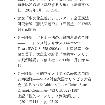
遠藤比呂通編『沈黙する人権』（法律文化
社、2012年5月）pp.55-81
論文「多文化主義とジェンダー」全国憲法
研究会編『憲法問題23』（三省堂、2012年5
月）p.88-98
判例評釈「ソドミー法の合衆国憲法適合性
――ローレンス対テキサス(Lawrence v.
Texas, 539 U.S. 558 (2003)」、谷口洋幸、齊
藤笑美子、大島梨沙編著『性的マイノリテ
ィ判例解説』（信山社、2011年11月）pp.6-
12
判例評釈「性的マイノリティの表現の自由
と商標権――SFAA対合衆国オリンピック協
会（S. F. Arts & Athletics, Inc. v. United States
Olympic Committee, 483 U.S. 522 (1987）」、
上記『性的マイノリティ判例解説』、
（2011年11月）pp. 95-99