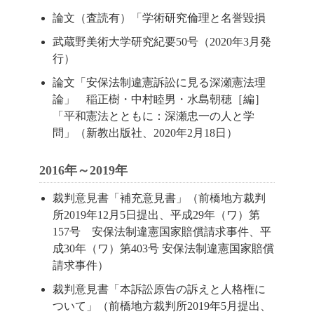
論文（査読有）「学術研究倫理と名誉毀損
武蔵野美術大学研究紀要50号（2020年3月発
行）
論文「安保法制違憲訴訟に見る深瀬憲法理
論」 稲正樹・中村睦男・水島朝穂［編］
「平和憲法とともに：深瀬忠一の人と学
問」（新教出版社、2020年2月18日）
2016年～2019年
裁判意見書「補充意見書」（前橋地方裁判
所2019年12月5日提出、平成29年（ワ）第
157号 安保法制違憲国家賠償請求事件、平
成30年（ワ）第403号 安保法制違憲国家賠償
請求事件）
裁判意見書「本訴訟原告の訴えと人格権に
ついて」（前橋地方裁判所2019年5月提出、