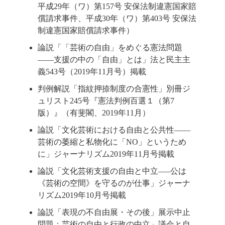
平成29年（ワ）第157号 安保法制違憲国家賠
償請求事件、平成30年（ワ）第403号 安保法
制違憲国家賠償請求事件）
論説「「芸術の自由」をめぐる憲法問題
――支援の中の「自由」とは」法と民主主
義543号（2019年11月号）掲載
判例解説「指紋押捺制度の合憲性」別冊ジ
ュリスト245号『憲法判例百選１（第7
版）』（有斐閣、2019年11月）
論説「文化芸術における自由と公共性――
芸術の萎縮と私物化に「NO」というため
に」ジャーナリズム2019年11月号掲載
論説「文化芸術支援の自由と中立―–公は
《芸術の空間》を守るのが仕事」ジャーナ
リズム2019年10月号掲載
論説「表現の不自由展・その後」展示中止
問題：芸術の自由と行政の中立」議会と自