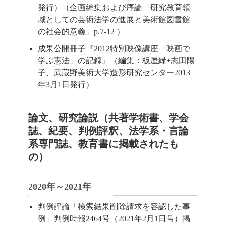
発行）（企画編集および序論「研究教育領
域としての芸術法学の進展と美術館図書館
の社会的意義」p.7-12 ）
成果公開冊子『2012特別映像講座「映画で
学ぶ憲法」の記録』（編集：板屋緑+志田陽
子、武蔵野美術大学造形研究センター2013
年3月1日発行）
論文、研究論説（共著学術書、学会
誌、紀要、判例評釈、法学系・言論
系専門誌、教育書に掲載されたも
の）
2020年～2021年
判例評論「検索結果削除請求を容認した事
例」判例時報2464号（2021年2月1日号）掲