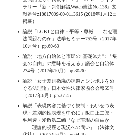
ラリー『新・判例解説Watch憲法No.136』文
献番号z18817009-00-0113615 (2018年1月12日
掲載）
論説「LGBTと自律・平等・尊厳――なぜ憲
法問題なのか」法学セミナー753号（2017年
10月号）pp.60-63
論説「地方自治体と市民の”基礎体力” : 「集
会の自由」の意味を考える」議会と自治体
234号（2017年10月）pp.80-90
論説「女子差別撤廃の課題とシンボルをめ
ぐる法理論」日本女性法律家協会会報55号
（2017年6月）pp.37-45
解説「表現内容に基づく規制：わいせつ表
現・差別的性表現を中心に」阪口正二郎・
毛利透・愛敬浩二編『なぜ表現の自由か
――理論的視座と現況への問い』（法律文
化社）（2017年6月）pp.64-79