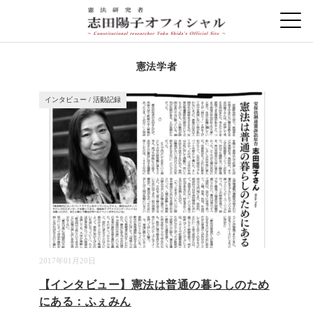
憲法学者
インタビュー
/
活動記録
2017年01月20日
【インタビュー】憲法は普通の暮らしのため
にある：ふぇみん