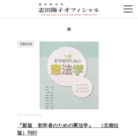
本
活動記録
2021年04月24日
『新版 初学者のための憲法学』 （北樹出
版）刊行