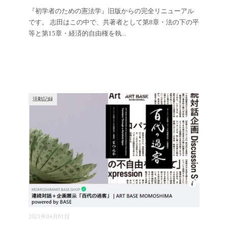
『初学者のための憲法学』旧版からの完全リニューアル
です。 志田はこの中で、共著者として第8章・法の下の平
等と第15章・経済的自由権を執
...
活動記録
2021年04月01日