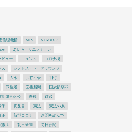
人権倫理機構
SNS
SYNODOS
ube
あいちトリエンナーレ
タビュー
コメント
コロナ禍
ドス
シノドス・トークラウンジ
権
人権
共存社会
刊行
同性婚
図書新聞
国旗損壊罪
法制違憲訴訟
寄稿
対談
陽子
意見書
憲法
憲法53条
改正
新型コロナ
新聞を読んで
国憲法
朝日新聞
毎日新聞