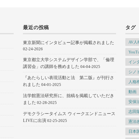
最近の投稿
タグ
AV
東京新聞にインタビュー記事が掲載されました
02-24-2026
YouT
東京都立大学システムデザイン学部で、「倫理
イン
講習会」の講師を務めました
04-04-2025
シノ
『あたらしい表現活動と法 第二版』が刊行さ
人格
れました
04-01-2025
動画
法学館憲法研究所に、拙稿を掲載していただき
安保
ました
02-28-2025
志田
デモクラシータイムス ウィークエンドニュース
LIVEに出演
02-25-2025
憲法
日本