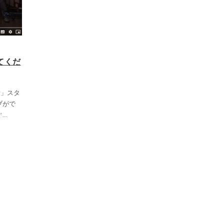
てくだ
話」スタ
ブがで
ぐ
...