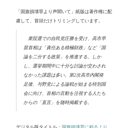
「国旗損壊罪より声聞いて」
紙版は著作権に配
慮して、冒頭だけトリミングしています。
衆院選での自民党圧勝を受け、高市早
苗首相は「責任ある積極財政」など「国
論を二分する政策」を推進する。しか
し、選挙期間中に十分な討論が交わされ
なかった課題は多い。第2次高市内閣発
足後、与野党による論戦が始まる特別国
会に向け、首相の言動を注視する人たち
からの「直言」を随時掲載する。
デジタル版タイトル：
国旗損壊罪に頼るより、