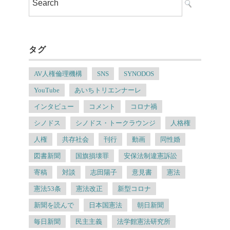
タグ
AV人権倫理機構
SNS
SYNODOS
YouTube
あいちトリエンナーレ
インタビュー
コメント
コロナ禍
シノドス
シノドス・トークラウンジ
人格権
人権
共存社会
刊行
動画
同性婚
図書新聞
国旗損壊罪
安保法制違憲訴訟
寄稿
対談
志田陽子
意見書
憲法
憲法53条
憲法改正
新型コロナ
新聞を読んで
日本国憲法
朝日新聞
毎日新聞
民主主義
法学館憲法研究所