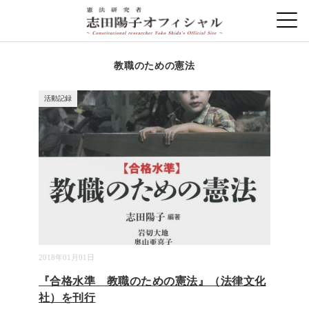
教職のための憲法
活動記録
2018年01月01日
『合格水準 教職のための憲法』（法律文化
社）を刊行