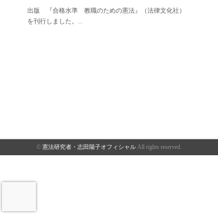
出版 『合格水準 教職のための憲法』（法律文化社）
を刊行しました。
...
©
憲法研究者・志田陽子オフィシャル
All rights reserved.