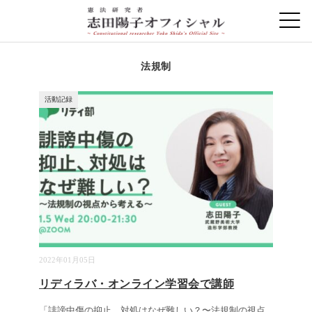
法規制
活動記録
2022年01月05日
リディラバ・オンライン学習会で講師
「誹謗中傷の抑止、対処はなぜ難しい？〜法規制の視点