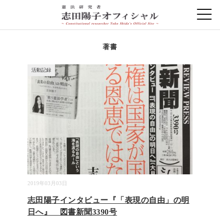
著書
活動記録
2019年03月03日
志田陽子インタビュー『「表現の自由」の明
日へ』 図書新聞3390号