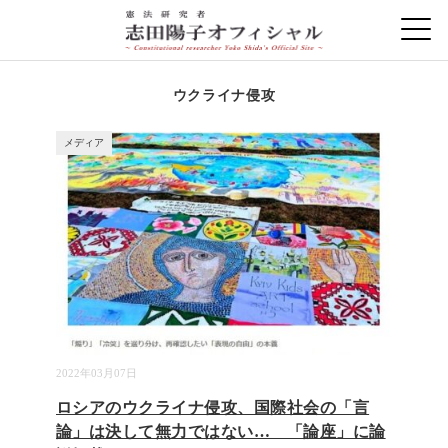
ウクライナ侵攻
メディア
2022年03月07日
ロシアのウクライナ侵攻、国際社会の「言
論」は決して無力ではない… 「論座」に論