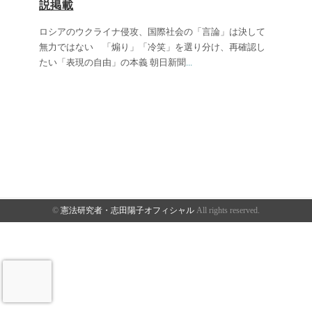
説掲載
ロシアのウクライナ侵攻、国際社会の「言論」は決して
無力ではない 「煽り」「冷笑」を選り分け、再確認し
たい「表現の自由」の本義 朝日新聞
...
©
憲法研究者・志田陽子オフィシャル
All rights reserved.