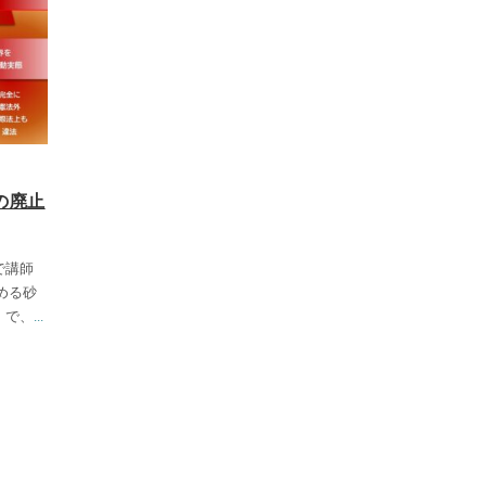
の廃止
で講師
める砂
」で、
...