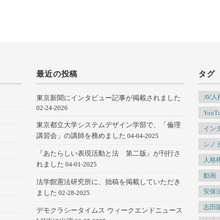
最近の投稿
タグ
AV
東京新聞にインタビュー記事が掲載されました
02-24-2026
YouT
東京都立大学システムデザイン学部で、「倫理
イン
講習会」の講師を務めました
04-04-2025
シノ
『あたらしい表現活動と法 第二版』が刊行さ
人格
れました
04-01-2025
動画
法学館憲法研究所に、拙稿を掲載していただき
安保
ました
02-28-2025
志田
デモクラシータイムス ウィークエンドニュース