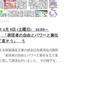
04月09日
年 4月 9日 (土曜日) 16:00～
:00 「表現者の自由とパワーと責任
て直そう」 う
え全国協議会主催の総会記念講演会の講師
、「表現者の自由とパワーと責任を立て直
と題して講演を行いました。 その様子を、
...