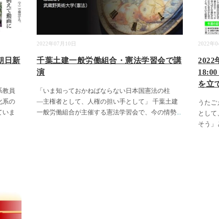
2022年07月10日
2022年
朝日新
千葉土建一般労働組合・憲法学習会で講
2022
演
18
を立
系教員
「いま知っておかねばならない日本国憲法の柱
化系の
―主権者として、人権の担い手として」 千葉土建
うたご
ていま
一般労働組合が主催する憲法学習会で、今の情勢
...
として
そう」