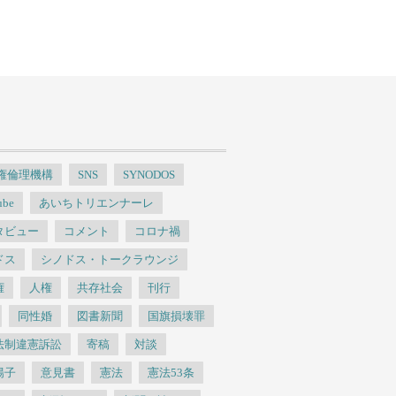
人権倫理機構
SNS
SYNODOS
ube
あいちトリエンナーレ
タビュー
コメント
コロナ禍
ドス
シノドス・トークラウンジ
権
人権
共存社会
刊行
同性婚
図書新聞
国旗損壊罪
法制違憲訴訟
寄稿
対談
陽子
意見書
憲法
憲法53条