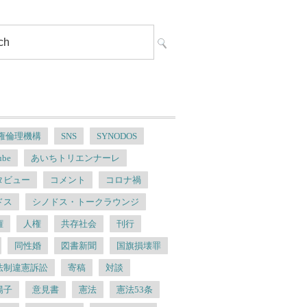
人権倫理機構
SNS
SYNODOS
ube
あいちトリエンナーレ
タビュー
コメント
コロナ禍
ドス
シノドス・トークラウンジ
権
人権
共存社会
刊行
同性婚
図書新聞
国旗損壊罪
法制違憲訴訟
寄稿
対談
陽子
意見書
憲法
憲法53条