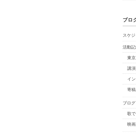
ブロ
スケジ
活動記
東京
講演
イン
寄稿
ブログ
歌で
映画