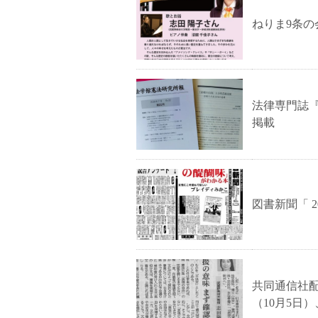
ねりま9条の
法律専門誌『
掲載
図書新聞「 2
共同通信社配
（10月5日