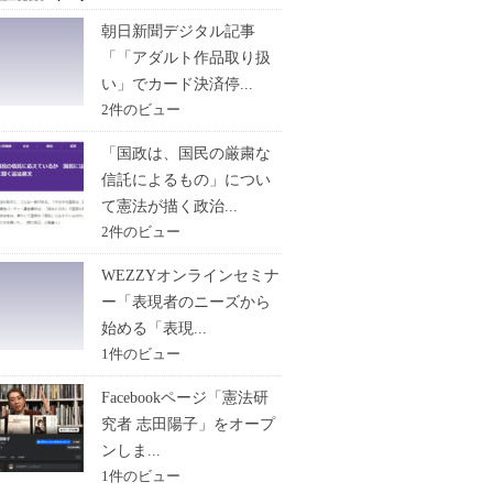
朝日新聞デジタル記事
「「アダルト作品取り扱
い」でカード決済停...
2件のビュー
「国政は、国民の厳粛な
信託によるもの」につい
て憲法が描く政治...
2件のビュー
WEZZYオンラインセミナ
ー「表現者のニーズから
始める「表現...
1件のビュー
Facebookページ「憲法研
究者 志田陽子」をオープ
ンしま...
1件のビュー