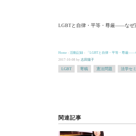
LGBTと自律・平等・尊厳――な
Home
›
活動記録
›
「LGBTと自律・平等・尊厳――
2017-10-08
by
志田陽子
LGBT
寄稿
憲法問題
法学セ
関連記事