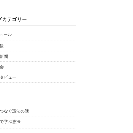
グカテゴリー
ュール
録
新聞
会
タビュー
つなぐ憲法の話
で学ぶ憲法