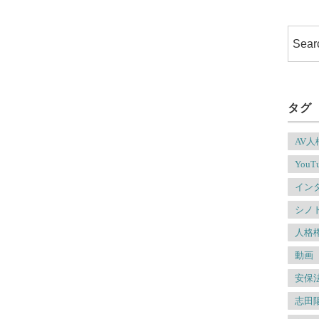
タグ
AV
YouT
イン
シノ
人格
動画
安保
志田