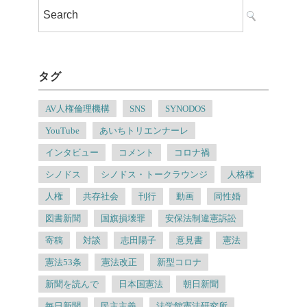
タグ
AV人権倫理機構
SNS
SYNODOS
YouTube
あいちトリエンナーレ
インタビュー
コメント
コロナ禍
シノドス
シノドス・トークラウンジ
人格権
人権
共存社会
刊行
動画
同性婚
図書新聞
国旗損壊罪
安保法制違憲訴訟
寄稿
対談
志田陽子
意見書
憲法
憲法53条
憲法改正
新型コロナ
新聞を読んで
日本国憲法
朝日新聞
毎日新聞
民主主義
法学館憲法研究所