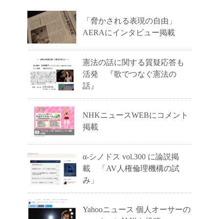
「脅かされる表現の自由」
AERAにインタビュー掲載
憲法の話に関する質疑応答も
活発 『歌でつなぐ憲法の
話』
NHKニュースWEBにコメント
掲載
α-シノドス vol.300 に論説掲
載 「AV人権倫理機構の試
み」
Yahooニュース 個人オーサーの