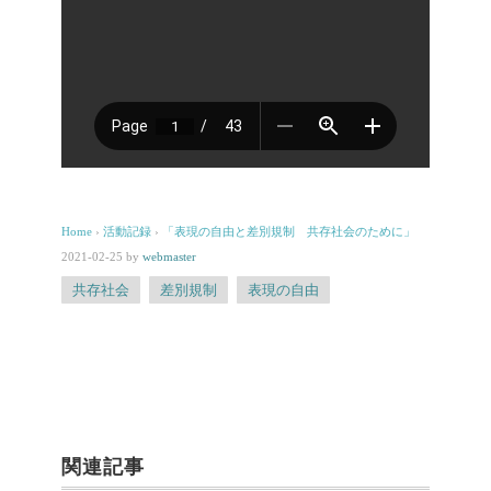
Home
›
活動記録
›
「表現の自由と差別規制 共存社会のために」
2021-02-25
by
webmaster
共存社会
差別規制
表現の自由
関連記事