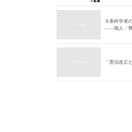
９条科学者
――個人・
「憲法改正