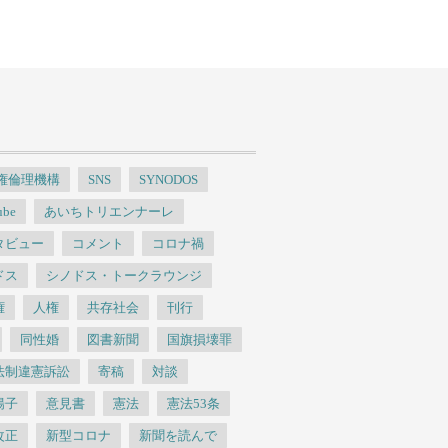
人権倫理機構
SNS
SYNODOS
ube
あいちトリエンナーレ
タビュー
コメント
コロナ禍
ドス
シノドス・トークラウンジ
権
人権
共存社会
刊行
同性婚
図書新聞
国旗損壊罪
法制違憲訴訟
寄稿
対談
陽子
意見書
憲法
憲法53条
改正
新型コロナ
新聞を読んで