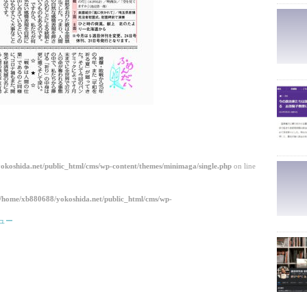
okoshida.net/public_html/cms/wp-content/themes/minimaga/single.php
on line
/home/xb880688/yokoshida.net/public_html/cms/wp-
ュー