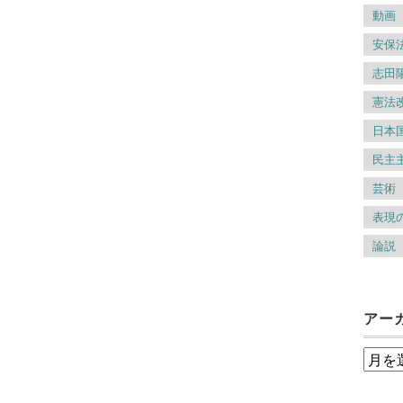
動画
安保
志田
憲法
日本
民主
芸術
表現
論説
アー
ア
ー