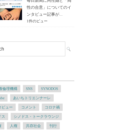
毎日新聞に同性婚と「両
性の合意」についてのイ
ンタビュー記事が...
1件のビュー
人権倫理機構
SNS
SYNODOS
ube
あいちトリエンナーレ
タビュー
コメント
コロナ禍
ドス
シノドス・トークラウンジ
権
人権
共存社会
刊行