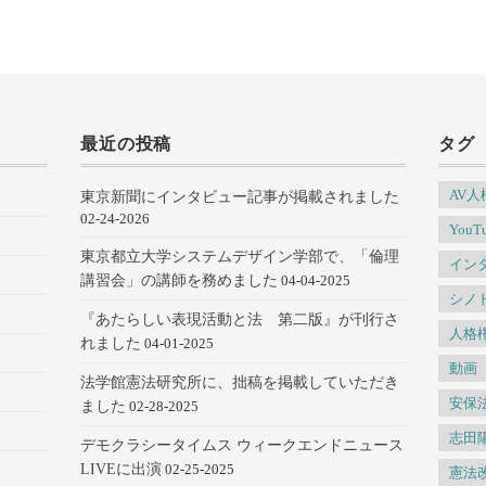
カ
イ
ブ
最近の投稿
タグ
AV
東京新聞にインタビュー記事が掲載されました
02-24-2026
YouT
東京都立大学システムデザイン学部で、「倫理
イン
講習会」の講師を務めました
04-04-2025
シノ
『あたらしい表現活動と法 第二版』が刊行さ
人格
れました
04-01-2025
動画
法学館憲法研究所に、拙稿を掲載していただき
安保
ました
02-28-2025
志田
デモクラシータイムス ウィークエンドニュース
LIVEに出演
02-25-2025
憲法