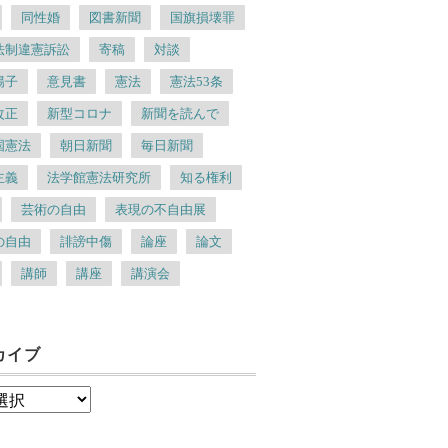
同性婚
図書新聞
国旗損壊罪
法制違憲訴訟
寄稿
対談
陽子
意見書
憲法
憲法53条
改正
新型コロナ
新聞を読んで
国憲法
朝日新聞
毎日新聞
主義
法学館憲法研究所
知る権利
芸術の自由
表現の不自由展
の自由
誹謗中傷
論座
論文
講師
講座
講演会
カイブ