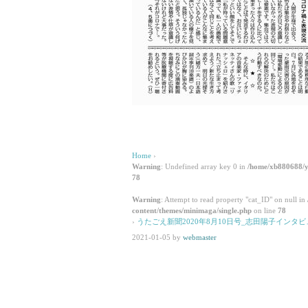
Home
›
Warning
: Undefined array key 0 in
/home/xb880688/y
78
Warning
: Attempt to read property "cat_ID" on null in
content/themes/minimaga/single.php
on line
78
›
うたごえ新聞2020年8月10日号_志田陽子インタビ
2021-01-05
by
webmaster