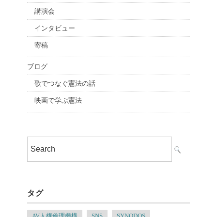
講演会
インタビュー
寄稿
ブログ
歌でつなぐ憲法の話
映画で学ぶ憲法
タグ
AV人権倫理機構
SNS
SYNODOS