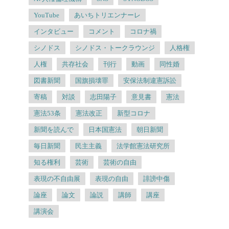
YouTube
あいちトリエンナーレ
インタビュー
コメント
コロナ禍
シノドス
シノドス・トークラウンジ
人格権
人権
共存社会
刊行
動画
同性婚
図書新聞
国旗損壊罪
安保法制違憲訴訟
寄稿
対談
志田陽子
意見書
憲法
憲法53条
憲法改正
新型コロナ
新聞を読んで
日本国憲法
朝日新聞
毎日新聞
民主主義
法学館憲法研究所
知る権利
芸術
芸術の自由
表現の不自由展
表現の自由
誹謗中傷
論座
論文
論説
講師
講座
講演会