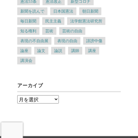
憲法53条
憲法改正
新型コロナ
新聞を読んで
日本国憲法
朝日新聞
毎日新聞
民主主義
法学館憲法研究所
知る権利
芸術
芸術の自由
表現の不自由展
表現の自由
誹謗中傷
論座
論文
論説
講師
講座
講演会
アーカイブ
ア
ー
カ
イ
ブ