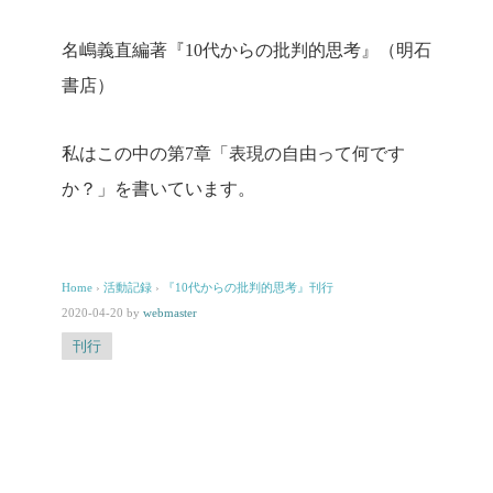
名嶋義直編著『10代からの批判的思考』（明石
書店）
私はこの中の第7章「表現の自由って何です
か？」を書いています。
Home
›
活動記録
›
『10代からの批判的思考』刊行
2020-04-20
by
webmaster
刊行