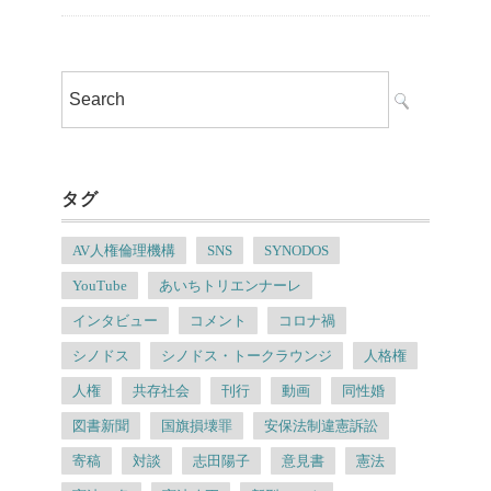
タグ
AV人権倫理機構
SNS
SYNODOS
YouTube
あいちトリエンナーレ
インタビュー
コメント
コロナ禍
シノドス
シノドス・トークラウンジ
人格権
人権
共存社会
刊行
動画
同性婚
図書新聞
国旗損壊罪
安保法制違憲訴訟
寄稿
対談
志田陽子
意見書
憲法