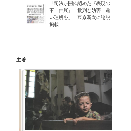
「司法が開催認めた『表現の
不自由展』 批判と妨害 違
い理解を」 東京新聞に論説
掲載
主著