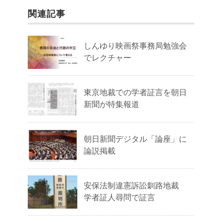
関連記事
しんゆり映画祭事務局勉強会
でレクチャー
東京地裁での学者証言を朝日
新聞が特集報道
朝日新聞デジタル「論座」に
論説掲載
安保法制違憲訴訟釧路地裁
学者証人尋問で証言