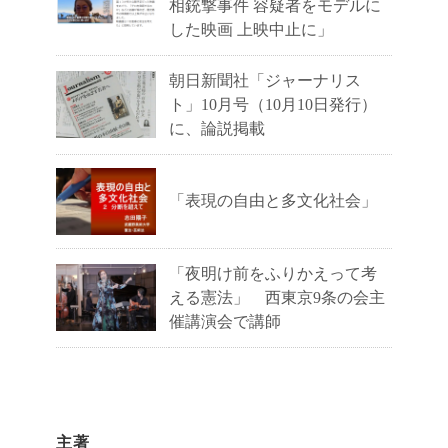
相銃撃事件 容疑者をモデルに
した映画 上映中止に」
朝日新聞社「ジャーナリス
ト」10月号（10月10日発行）
に、論説掲載
「表現の自由と多文化社会」
「夜明け前をふりかえって考
える憲法」 西東京9条の会主
催講演会で講師
主著