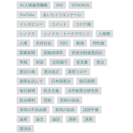
AV人権倫理機構
SNS
SYNODOS
YouTube
あいちトリエンナーレ
インタビュー
コメント
コロナ禍
シノドス
シノドス・トークラウンジ
人格権
人権
共存社会
刊行
動画
同性婚
図書新聞
国旗損壊罪
安保法制違憲訴訟
寄稿
対談
志田陽子
意見書
憲法
憲法53条
憲法改正
新型コロナ
新聞を読んで
日本国憲法
朝日新聞
毎日新聞
民主主義
法学館憲法研究所
知る権利
芸術
芸術の自由
表現の不自由展
表現の自由
誹謗中傷
論座
論文
論説
講師
講座
講演会