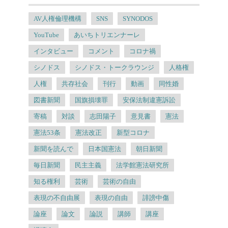
AV人権倫理機構
SNS
SYNODOS
YouTube
あいちトリエンナーレ
インタビュー
コメント
コロナ禍
シノドス
シノドス・トークラウンジ
人格権
人権
共存社会
刊行
動画
同性婚
図書新聞
国旗損壊罪
安保法制違憲訴訟
寄稿
対談
志田陽子
意見書
憲法
憲法53条
憲法改正
新型コロナ
新聞を読んで
日本国憲法
朝日新聞
毎日新聞
民主主義
法学館憲法研究所
知る権利
芸術
芸術の自由
表現の不自由展
表現の自由
誹謗中傷
論座
論文
論説
講師
講座