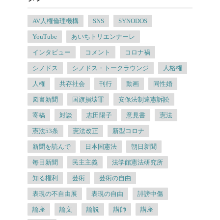
AV人権倫理機構
SNS
SYNODOS
YouTube
あいちトリエンナーレ
インタビュー
コメント
コロナ禍
シノドス
シノドス・トークラウンジ
人格権
人権
共存社会
刊行
動画
同性婚
図書新聞
国旗損壊罪
安保法制違憲訴訟
寄稿
対談
志田陽子
意見書
憲法
憲法53条
憲法改正
新型コロナ
新聞を読んで
日本国憲法
朝日新聞
毎日新聞
民主主義
法学館憲法研究所
知る権利
芸術
芸術の自由
表現の不自由展
表現の自由
誹謗中傷
論座
論文
論説
講師
講座