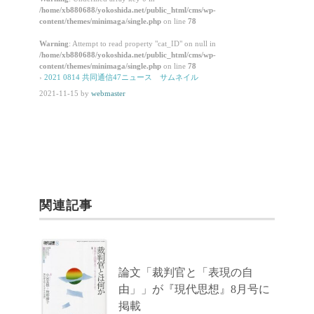
/home/xb880688/yokoshida.net/public_html/cms/wp-
content/themes/minimaga/single.php
on line
78
Warning
: Attempt to read property "cat_ID" on null in
/home/xb880688/yokoshida.net/public_html/cms/wp-
content/themes/minimaga/single.php
on line
78
›
2021 0814 共同通信47ニュース サムネイル
2021-11-15
by
webmaster
関連記事
論文「裁判官と「表現の自
由」」が『現代思想』8月号に
掲載