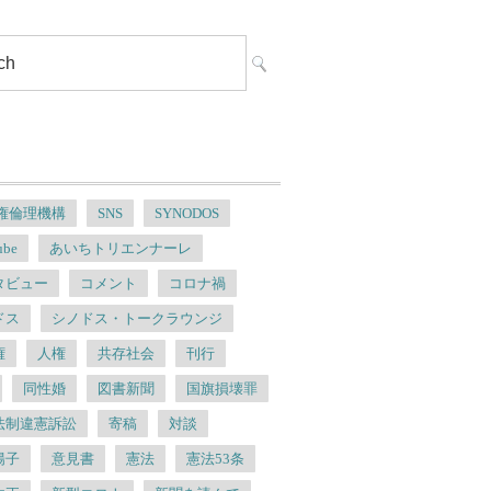
人権倫理機構
SNS
SYNODOS
ube
あいちトリエンナーレ
タビュー
コメント
コロナ禍
ドス
シノドス・トークラウンジ
権
人権
共存社会
刊行
同性婚
図書新聞
国旗損壊罪
法制違憲訴訟
寄稿
対談
陽子
意見書
憲法
憲法53条