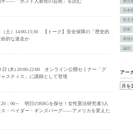
地平――「ポスト人新世の芸術」を読む
憲法
日本
民主
芸術
4日（土）14:00-15:30 【トーク】安全保障の「歴史的
致命的な迷走か
表現
論説
 19 日 (木) 20:00-22:00 オンライン公開セミナー「グ
アー
ジャスティス」に講師として登壇
ア
ー
3日20：00～ 明日のRBGを探せ！女性憲法研究者3人
カ
ース・ベイダー・ギンズバーグ――アメリカを変えた
イ
ブ