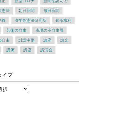
改正
新型コロナ
新聞を読んで
国憲法
朝日新聞
毎日新聞
主義
法学館憲法研究所
知る権利
芸術の自由
表現の不自由展
の自由
誹謗中傷
論座
論文
講師
講座
講演会
カイブ