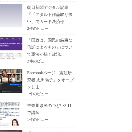
朝日新聞デジタル記事
「「アダルト作品取り扱
い」でカード決済停...
2件のビュー
「国政は、国民の厳粛な
信託によるもの」につい
て憲法が描く政治...
2件のビュー
Facebookページ「憲法研
究者 志田陽子」をオープ
ンしま...
1件のビュー
神奈川県民のつどい2.11
で講師
1件のビュー