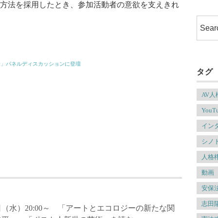
方法を採用したとき、参加活動者の意欲を支えきれ
会」パネルディスカッションに登壇
タグ
AV
YouT
イン
シノ
人格
動画
安保
志田
月1日（水）20:00～ 「アートとエコロジーの新たな関