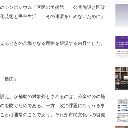
のシンポジウム「区民の美術館――公共施設と区政
化芸術と民主生活――その連環を止めないために」
えるときの足場となる理路を解説する内容でした。
「自由」
訴え」が補助の対象外とされるのは、公金や公の施
のを防ぐためである。一方、政治課題になりうる事
ことは通常のことであり、それが市民文化への啓発