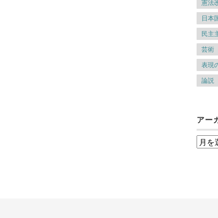
憲法
日本
民主
芸術
表現
論説
アー
ア
ー
カ
イ
ブ