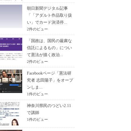
朝日新聞デジタル記事
「「アダルト作品取り扱
い」でカード決済停...
2件のビュー
「国政は、国民の厳粛な
信託によるもの」につい
て憲法が描く政治...
2件のビュー
Facebookページ「憲法研
究者 志田陽子」をオープ
ンしま...
1件のビュー
神奈川県民のつどい2.11
で講師
1件のビュー