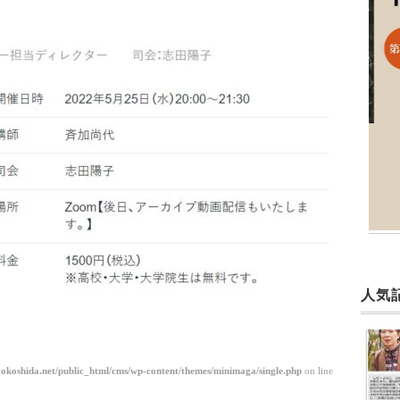
人気
okoshida.net/public_html/cms/wp-content/themes/minimaga/single.php
on line