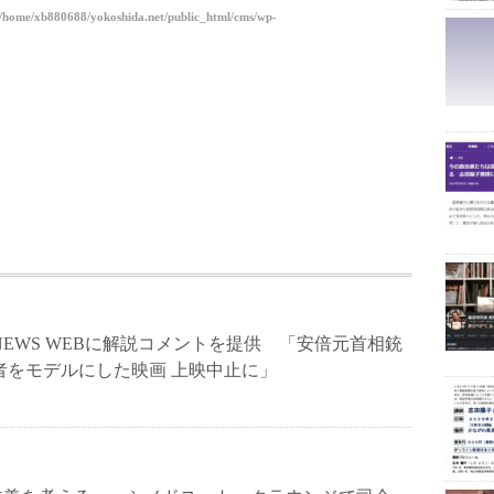
/home/xb880688/yokoshida.net/public_html/cms/wp-
NEWS WEBに解説コメントを提供 「安倍元首相銃
者をモデルにした映画 上映中止に」