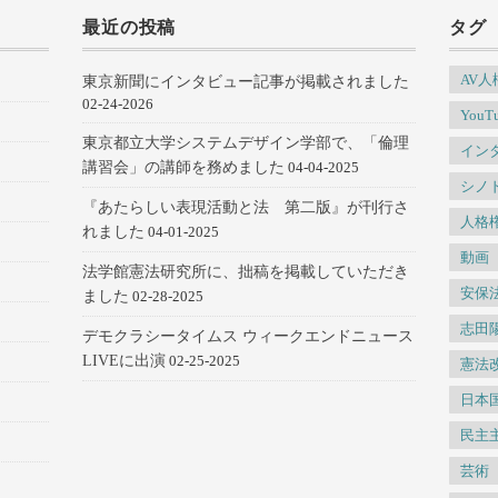
最近の投稿
タグ
AV
東京新聞にインタビュー記事が掲載されました
02-24-2026
YouT
東京都立大学システムデザイン学部で、「倫理
イン
講習会」の講師を務めました
04-04-2025
シノ
『あたらしい表現活動と法 第二版』が刊行さ
人格
れました
04-01-2025
動画
法学館憲法研究所に、拙稿を掲載していただき
安保
ました
02-28-2025
志田
デモクラシータイムス ウィークエンドニュース
LIVEに出演
02-25-2025
憲法
日本
民主
芸術