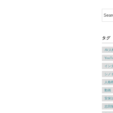
タグ
AV
YouT
イン
シノ
人格
動画
安保
志田