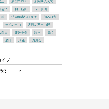
改正
新型コロナ
新聞を読んで
国憲法
朝日新聞
毎日新聞
主義
法学館憲法研究所
知る権利
芸術の自由
表現の不自由展
の自由
誹謗中傷
論座
論文
講師
講座
講演会
カイブ