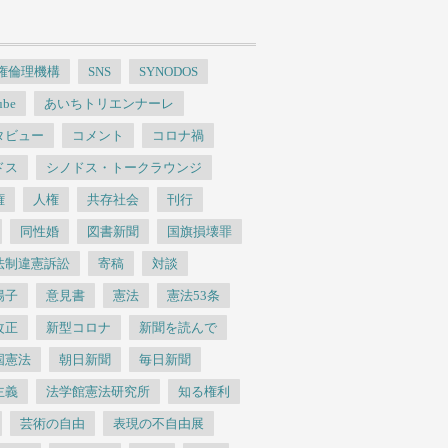
人権倫理機構
SNS
SYNODOS
ube
あいちトリエンナーレ
タビュー
コメント
コロナ禍
ドス
シノドス・トークラウンジ
権
人権
共存社会
刊行
同性婚
図書新聞
国旗損壊罪
法制違憲訴訟
寄稿
対談
陽子
意見書
憲法
憲法53条
改正
新型コロナ
新聞を読んで
国憲法
朝日新聞
毎日新聞
主義
法学館憲法研究所
知る権利
芸術の自由
表現の不自由展