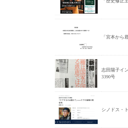
「歴史修正
「宮本から
志田陽子イ
3390号
シノドス・