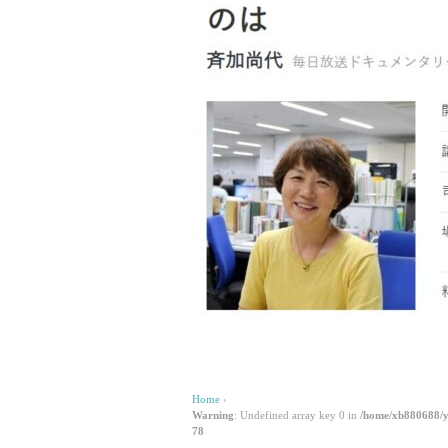
Home
›
Warning
: Undefined array key 0 in
/home/xb880688/y
78