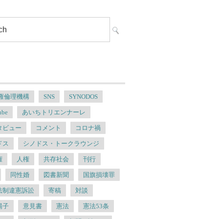
人権倫理機構
SNS
SYNODOS
ube
あいちトリエンナーレ
タビュー
コメント
コロナ禍
ドス
シノドス・トークラウンジ
権
人権
共存社会
刊行
同性婚
図書新聞
国旗損壊罪
法制違憲訴訟
寄稿
対談
陽子
意見書
憲法
憲法53条