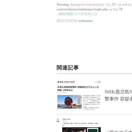
Warning
: Attempt to read property "cat_ID" on null in
content/themes/minimaga/single.php
on line
78
›
2022 0525 トークラウンジ
2022-12-02
by
webmaster
関連記事
NHK鹿児島
撃事件 容疑