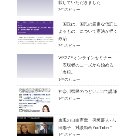
載していただきました
2件のビュー
「国政は、国民の厳粛な信託に
よるもの」について憲法が描く
政治...
2件のビュー
WEZZYオンラインセミナー
「表現者のニーズから始める
「表現...
1件のビュー
神奈川県民のつどい2.11で講師
1件のビュー
表現の自由憲章 保坂展人×志
田陽子 対談動画YouTubeに...
1件のビュー