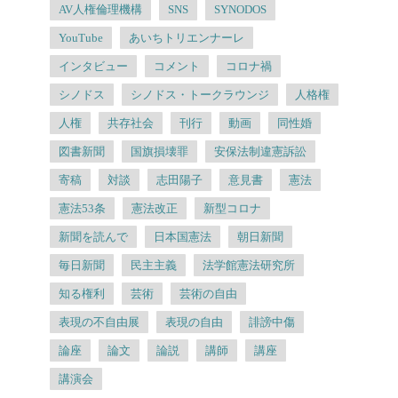
AV人権倫理機構
SNS
SYNODOS
YouTube
あいちトリエンナーレ
インタビュー
コメント
コロナ禍
シノドス
シノドス・トークラウンジ
人格権
人権
共存社会
刊行
動画
同性婚
図書新聞
国旗損壊罪
安保法制違憲訴訟
寄稿
対談
志田陽子
意見書
憲法
憲法53条
憲法改正
新型コロナ
新聞を読んで
日本国憲法
朝日新聞
毎日新聞
民主主義
法学館憲法研究所
知る権利
芸術
芸術の自由
表現の不自由展
表現の自由
誹謗中傷
論座
論文
論説
講師
講座
講演会