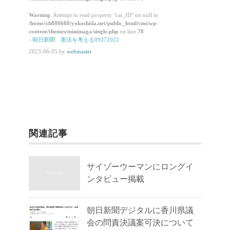
Warning
: Attempt to read property "cat_ID" on null in
/home/xb880688/yokoshida.net/public_html/cms/wp-
content/themes/minimaga/single.php
on line
78
›
朝日新聞 憲法を考える09272022
2023-06-05
by
webmaster
関連記事
サイゾーウーマンにロングイ
ンタビュー掲載
朝日新聞デジタルに香川県議
会の問責決議案可決について