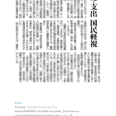
Home
›
Warning
: Undefined array key 0 in
/home/xb880688/yokoshida.net/public_html/cms/wp-
content/themes/minimaga/single.php
on line
78