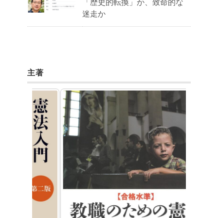
「歴史的転換」か、致命的な
迷走か
主著