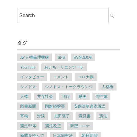
タグ
AV人権倫理機構
SNS
SYNODOS
YouTube
あいちトリエンナーレ
インタビュー
コメント
コロナ禍
シノドス
シノドス・トークラウンジ
人格権
人権
共存社会
刊行
動画
同性婚
図書新聞
国旗損壊罪
安保法制違憲訴訟
寄稿
対談
志田陽子
意見書
憲法
憲法53条
憲法改正
新型コロナ
新聞を読んで
日本国憲法
朝日新聞