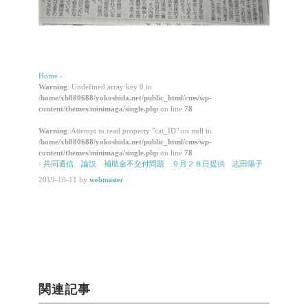
Home
›
Warning
: Undefined array key 0 in
/home/xb880688/yokoshida.net/public_html/cms/wp-
content/themes/minimaga/single.php
on line
78
Warning
: Attempt to read property "cat_ID" on null in
/home/xb880688/yokoshida.net/public_html/cms/wp-
content/themes/minimaga/single.php
on line
78
›
共同通信 論説 補助金不交付問題 ９月２８日提供 志田陽子
2019-10-11
by
webmaster
関連記事