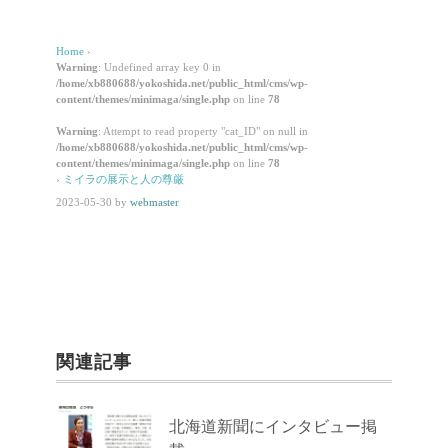
Home
›
Warning
: Undefined array key 0 in
/home/xb880688/yokoshida.net/public_html/cms/wp-
content/themes/minimaga/single.php
on line
78
Warning
: Attempt to read property "cat_ID" on null in
/home/xb880688/yokoshida.net/public_html/cms/wp-
content/themes/minimaga/single.php
on line
78
›
ミイラの展示と人の尊厳
2023-05-30
by
webmaster
関連記事
北海道新聞にインタビュー掲