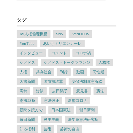
タグ
AV人権倫理機構
SNS
SYNODOS
YouTube
あいちトリエンナーレ
インタビュー
コメント
コロナ禍
シノドス
シノドス・トークラウンジ
人格権
人権
共存社会
刊行
動画
同性婚
図書新聞
国旗損壊罪
安保法制違憲訴訟
寄稿
対談
志田陽子
意見書
憲法
憲法53条
憲法改正
新型コロナ
新聞を読んで
日本国憲法
朝日新聞
毎日新聞
民主主義
法学館憲法研究所
知る権利
芸術
芸術の自由